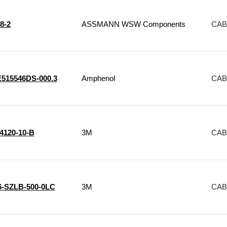
8-2
ASSMANN WSW Components
CAB
E515546DS-000.3
Amphenol
CAB
4120-10-B
3M
CAB
6-SZLB-500-0LC
3M
CAB