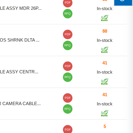
PDF
LE ASSY MDR 26P...
In-stock
RFQ
88
PDF
OS SHRNK DLTA ...
In-stock
RFQ
41
PDF
LE ASSY CENTR...
In-stock
RFQ
41
PDF
 CAMERA CABLE...
In-stock
RFQ
5
PDF