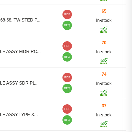
65
PDF
8-68, TWISTED P...
In-stock
RFQ
70
PDF
LE ASSY MDR RC...
In-stock
RFQ
74
PDF
LE ASSY SDR PL...
In-stock
RFQ
37
PDF
LE ASSY,TYPE X...
In-stock
RFQ