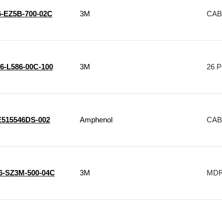
6-EZ5B-700-02C
3M
CAB
6-L586-00C-100
3M
26 P
E515546DS-002
Amphenol
CAB
6-SZ3M-500-04C
3M
MDR