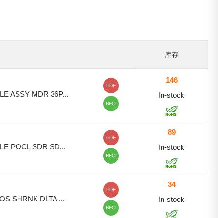
库存
146
PDF
LE ASSY MDR 36P...
In-stock
RFQ
89
PDF
LE POCL SDR SD...
In-stock
RFQ
34
PDF
OS SHRNK DLTA ...
In-stock
RFQ