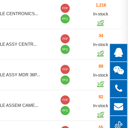
1,216
PDF
LE CENTRONICS...
In-stock
RFQ
34
PDF
LE ASSY CENTR...
In-stock
RFQ
89
PDF
LE ASSY MDR 36P...
In-stock
RFQ
82
PDF
LE ASSEM CAME...
In-stock
RFQ
55