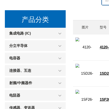
产品分类
图片
型号
集成电路 (IC)
分立半导体
4120-
电容器
连接器、互连
1SD2
射频/中频器件
电阻器
1SF2
传感器、变送器