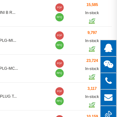
15,585
PDF
NI B R...
In-stock
RFQ
9,797
PDF
PLG-MI...
In-stock
RFQ
23,724
PDF
PLG-MC...
In-stock
RFQ
3,117
PDF
PLUG T...
In-stock
RFQ
10,159