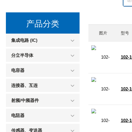
产品分类
图片
型号
集成电路 (IC)
分立半导体
102-
电容器
连接器、互连
102-
射频/中频器件
电阻器
102-
传感器、变送器