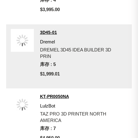
$3,995.00
3D45-01
Dremel
DREMEL 3D45 IDEA BUILDER 3D
PRIN
库存 : 5
$1,999.01
KT-PR0050NA
LulzBot
TAZ PRO 3D PRINTER NORTH
AMERICA
库存 : 7
$4,950.00