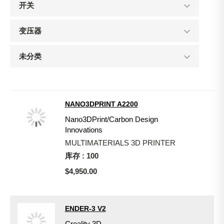
开关
变压器
未分类
NANO3DPRINT A2200
Nano3DPrint/Carbon Design
Innovations
MULTIMATERIALS 3D PRINTER
库存 : 100
$4,950.00
ENDER-3 V2
Creality 3D