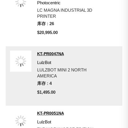
Photocentric
LC MAGNA INDUSTRIAL 3D
PRINTER
库存 : 26
$20,995.00
KT-PR0047NA
LulzBot
LULZBOT MINI 2 NORTH
AMERICA
库存 : 4
$1,495.00
KT-PR0051NA
LulzBot