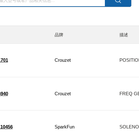
品牌
描述
1701
Crouzet
POSITIO
6940
Crouzet
FREQ GE
10456
SparkFun
SOLENOI