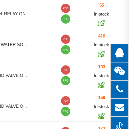
55
PDF
 RELAY ON...
In-stock
RFQ
416
PDF
 WATER SO...
In-stock
RFQ
103
PDF
D VALVE O...
In-stock
RFQ
159
PDF
D VALVE O...
In-stock
RFQ
173