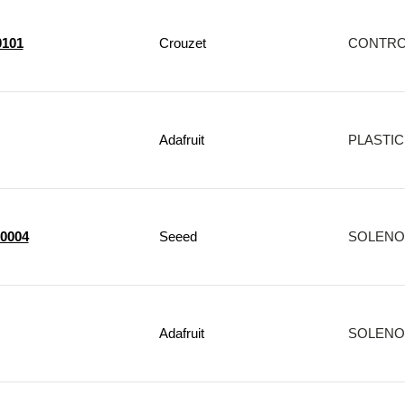
0101
Crouzet
CONTROL
Adafruit
PLASTIC
90004
Seeed
SOLENOI
Adafruit
SOLENOI