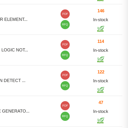
146
PDF
R ELEMENT...
In-stock
RFQ
114
PDF
LOGIC NOT...
In-stock
RFQ
122
PDF
N DETECT ...
In-stock
RFQ
47
PDF
 GENERATO...
In-stock
RFQ