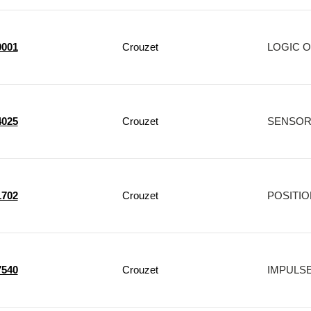
0001
Crouzet
LOGIC O
4025
Crouzet
SENSOR 
1702
Crouzet
POSITIO
7540
Crouzet
IMPULSE