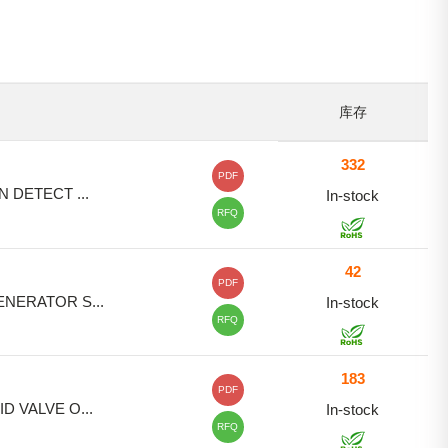
库存
332
PDF
N DETECT ...
In-stock
RFQ
42
PDF
NERATOR S...
In-stock
RFQ
183
PDF
D VALVE O...
In-stock
RFQ