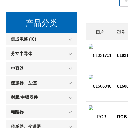
产品分类
图片
型号
集成电路 (IC)
分立半导体
8192
电容器
连接器、互连
8150
射频/中频器件
电阻器
ROB-
传感器、变送器