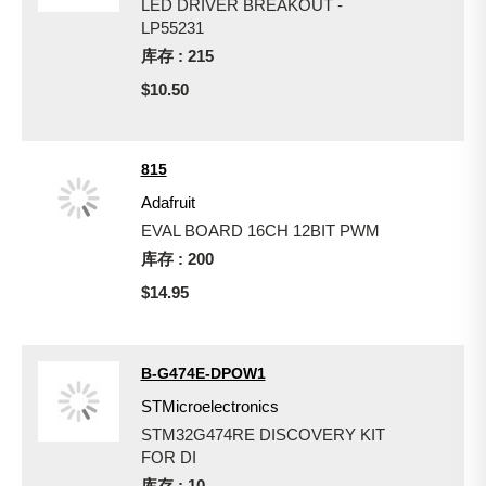
LED DRIVER BREAKOUT -
LP55231
库存 : 215
$10.50
815
Adafruit
EVAL BOARD 16CH 12BIT PWM
库存 : 200
$14.95
B-G474E-DPOW1
STMicroelectronics
STM32G474RE DISCOVERY KIT
FOR DI
库存 : 10