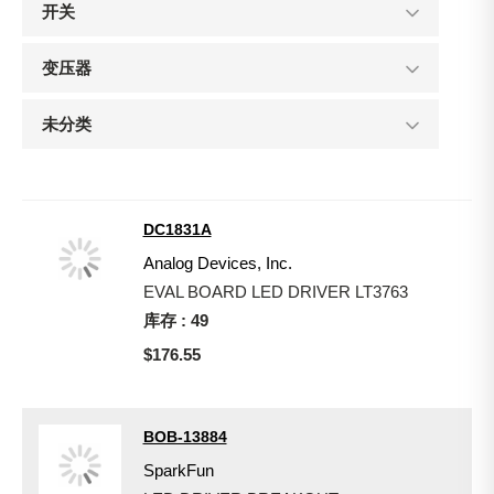
开关
变压器
未分类
DC1831A
Analog Devices, Inc.
EVAL BOARD LED DRIVER LT3763
库存 : 49
$176.55
BOB-13884
SparkFun