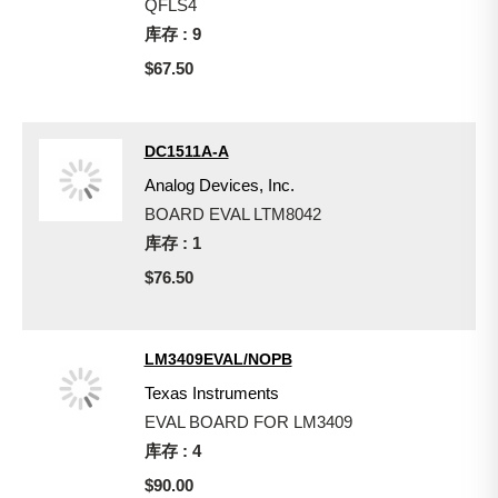
QFLS4
库存 : 9
$67.50
DC1511A-A
Analog Devices, Inc.
BOARD EVAL LTM8042
库存 : 1
$76.50
LM3409EVAL/NOPB
Texas Instruments
EVAL BOARD FOR LM3409
库存 : 4
$90.00