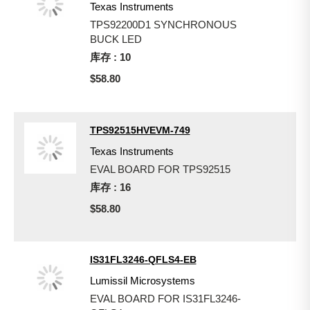
Texas Instruments
TPS92200D1 SYNCHRONOUS
BUCK LED
库存 : 10
$58.80
TPS92515HVEVM-749
Texas Instruments
EVAL BOARD FOR TPS92515
库存 : 16
$58.80
IS31FL3246-QFLS4-EB
Lumissil Microsystems
EVAL BOARD FOR IS31FL3246-