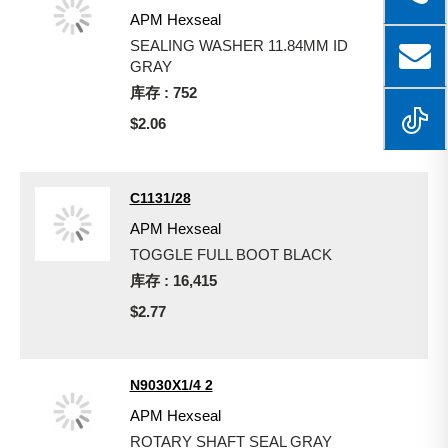
APM Hexseal
SEALING WASHER 11.84MM ID
GRAY
库存 : 752
$2.06
C1131/28
APM Hexseal
TOGGLE FULL BOOT BLACK
库存 : 16,415
$2.77
N9030X1/4 2
APM Hexseal
ROTARY SHAFT SEAL GRAY