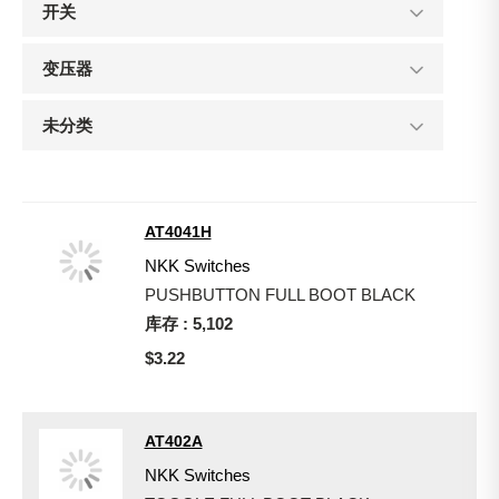
开关
变压器
未分类
AT4041H
NKK Switches
PUSHBUTTON FULL BOOT BLACK
库存 : 5,102
$3.22
AT402A
NKK Switches