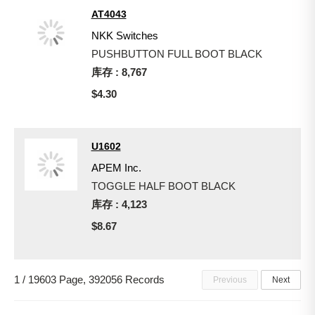
AT4043
NKK Switches
PUSHBUTTON FULL BOOT BLACK
库存 : 8,767
$4.30
U1602
APEM Inc.
TOGGLE HALF BOOT BLACK
库存 : 4,123
$8.67
1 / 19603 Page, 392056 Records
Previous
Next