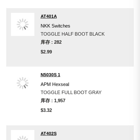
AT401A
NKK Switches
TOGGLE HALF BOOT BLACK
库存 : 282
$2.99
N5030S 1
APM Hexseal
TOGGLE FULL BOOT GRAY
库存 : 1,957
$3.32
AT402S