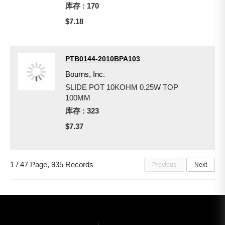
库存 : 170
$7.18
PTB0144-2010BPA103
Bourns, Inc.
SLIDE POT 10KOHM 0.25W TOP
100MM
库存 : 323
$7.37
1 / 47 Page, 935 Records
Previous
Next