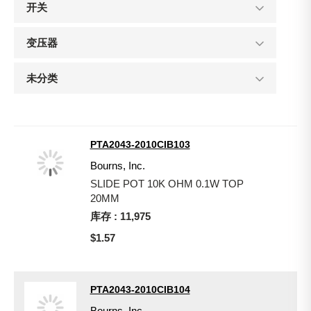
开关
变压器
未分类
PTA2043-2010CIB103
Bourns, Inc.
SLIDE POT 10K OHM 0.1W TOP
20MM
库存 : 11,975
$1.57
PTA2043-2010CIB104
Bourns, Inc.