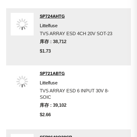
SP724AHTG
Littelfuse
TVS ARRAY ESD 4CH 20V SOT-23
库存 : 38,712
$1.73
SP721ABTG
Littelfuse
TVS ARRAY ESD 6 INPUT 30V 8-
SOIC
库存 : 39,102
$2.66