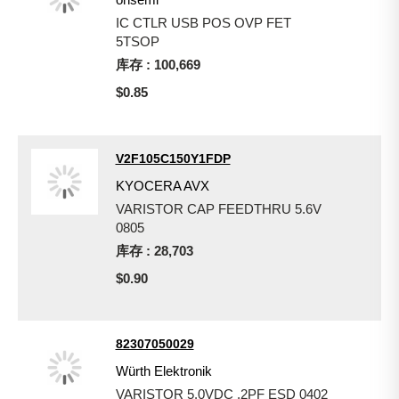
IC CTLR USB POS OVP FET
5TSOP
库存 : 100,669
$0.85
V2F105C150Y1FDP
KYOCERA AVX
VARISTOR CAP FEEDTHRU 5.6V
0805
库存 : 28,703
$0.90
82307050029
Würth Elektronik
VARISTOR 5.0VDC .2PF ESD 0402