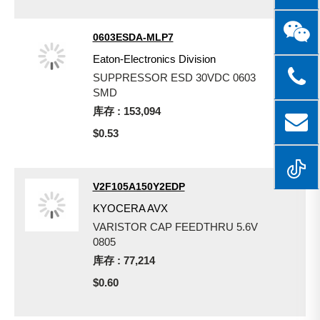
0603ESDA-MLP7
Eaton-Electronics Division
SUPPRESSOR ESD 30VDC 0603
SMD
库存 : 153,094
$0.53
V2F105A150Y2EDP
KYOCERA AVX
VARISTOR CAP FEEDTHRU 5.6V
0805
库存 : 77,214
$0.60