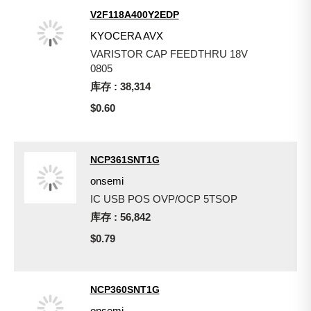
V2F118A400Y2EDP
KYOCERA AVX
VARISTOR CAP FEEDTHRU 18V
0805
库存 : 38,314
$0.60
NCP361SNT1G
onsemi
IC USB POS OVP/OCP 5TSOP
库存 : 56,842
$0.79
NCP360SNT1G
onsemi