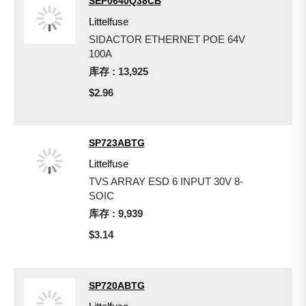
SEP0640Q38CB
Littelfuse
SIDACTOR ETHERNET POE 64V
100A
库存 : 13,925
$2.96
SP723ABTG
Littelfuse
TVS ARRAY ESD 6 INPUT 30V 8-
SOIC
库存 : 9,939
$3.14
SP720ABTG