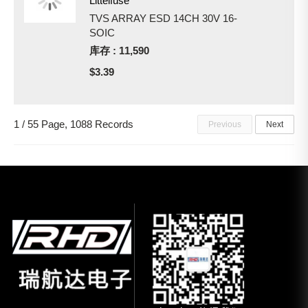
Littelfuse
TVS ARRAY ESD 14CH 30V 16-
SOIC
库存 : 11,590
$3.39
1 / 55 Page, 1088 Records
Previous
Next