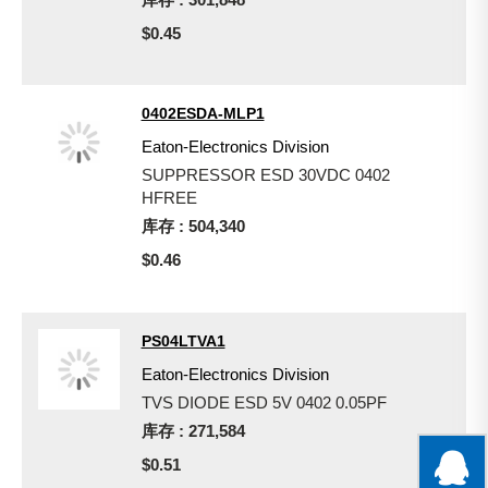
$0.45
0402ESDA-MLP1
Eaton-Electronics Division
SUPPRESSOR ESD 30VDC 0402
HFREE
库存 : 504,340
$0.46
PS04LTVA1
Eaton-Electronics Division
TVS DIODE ESD 5V 0402 0.05PF
库存 : 271,584
$0.51