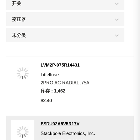
开关
变压器
未分类
LVM2P-075R14431
Littelfuse
2PRO AC RADIAL .75A
库存 : 1,462
$2.40
ESDU02A5V5R17V
Stackpole Electronics, Inc.