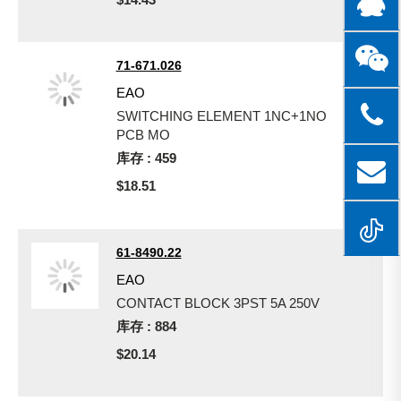
71-671.026
EAO
SWITCHING ELEMENT 1NC+1NO
PCB MO
库存 : 459
$18.51
61-8490.22
EAO
CONTACT BLOCK 3PST 5A 250V
库存 : 884
$20.14