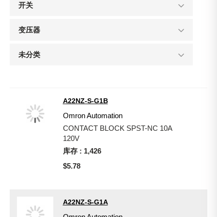
开关
变压器
未分类
A22NZ-S-G1B
Omron Automation
CONTACT BLOCK SPST-NC 10A
120V
库存 : 1,426
$5.78
A22NZ-S-G1A
Omron Automation