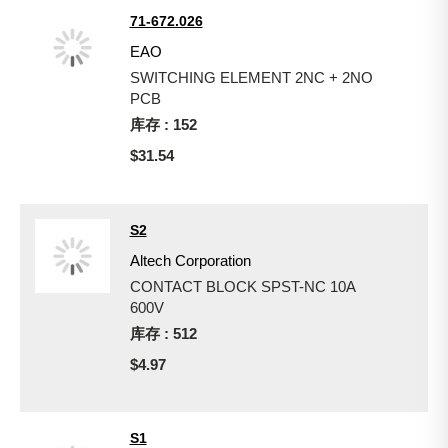
71-672.026
EAO
SWITCHING ELEMENT 2NC + 2NO
PCB
库存 : 152
$31.54
S2
Altech Corporation
CONTACT BLOCK SPST-NC 10A
600V
库存 : 512
$4.97
S1