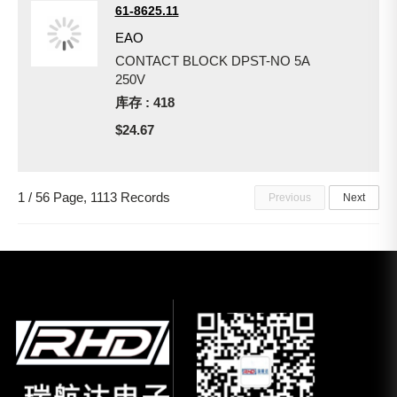
61-8625.11
EAO
CONTACT BLOCK DPST-NO 5A
250V
库存 : 418
$24.67
1 / 56 Page, 1113 Records
Previous
Next