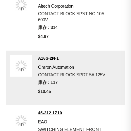
Altech Corporation
CONTACT BLOCK SPST-NO 10A
600V
库存 : 314
$4.97
A16S-2N-1
Omron Automation
CONTACT BLOCK SPDT 5A 125V
库存 : 117
$10.45
45-312.1Z10
EAO
SWITCHING ELEMENT FRONT