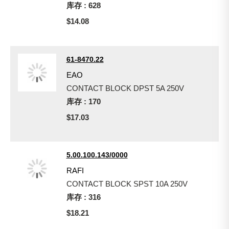
库存 : 628
$14.08
61-8470.22
EAO
CONTACT BLOCK DPST 5A 250V
库存 : 170
$17.03
5.00.100.143/0000
RAFI
CONTACT BLOCK SPST 10A 250V
库存 : 316
$18.21