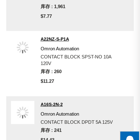
库存 : 1,961
$7.77
A22NZ-S-P1A
Omron Automation
CONTACT BLOCK SPST-NO 10A
120V
库存 : 260
$11.27
A16S-2N-2
Omron Automation
CONTACT BLOCK DPDT 5A 125V
库存 : 241
$14.43