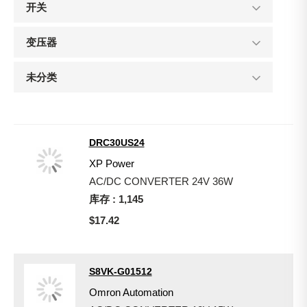
开关
变压器
未分类
DRC30US24
XP Power
AC/DC CONVERTER 24V 36W
库存 : 1,145
$17.42
S8VK-G01512
Omron Automation