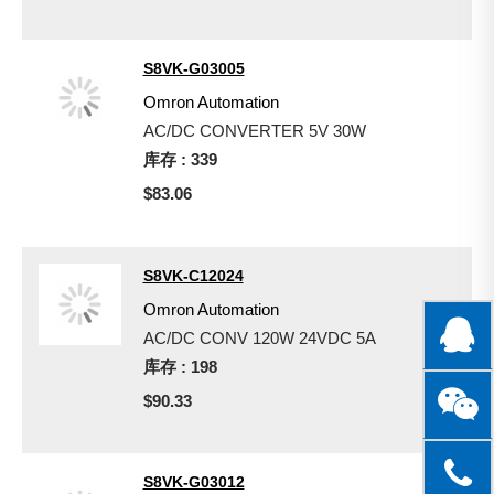
S8VK-G03005
Omron Automation
AC/DC CONVERTER 5V 30W
库存 : 339
$83.06
S8VK-C12024
Omron Automation
AC/DC CONV 120W 24VDC 5A
库存 : 198
$90.33
S8VK-G03012