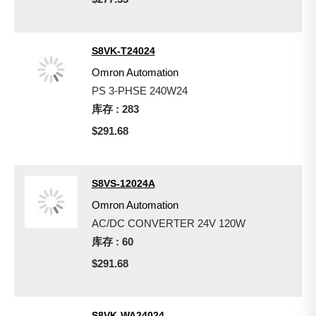
S8VK-T24024
Omron Automation
PS 3-PHSE 240W24
库存 : 283
$291.68
S8VS-12024A
Omron Automation
AC/DC CONVERTER 24V 120W
库存 : 60
$291.68
S8VK-WA24024