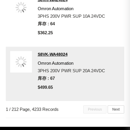
Omron Automation
3PHS 200V PWR SUP 10A 24VDC
库存 : 64
$362.25
S8VK-WA48024
Omron Automation
3PHS 200V PWR SUP 20A 24VDC
库存 : 67
$499.65
1 / 212 Page, 4233 Records
Previous
Next