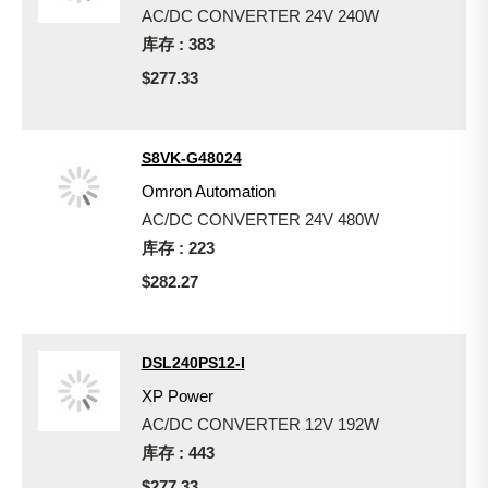
AC/DC CONVERTER 24V 240W
库存 : 383
$277.33
S8VK-G48024
Omron Automation
AC/DC CONVERTER 24V 480W
库存 : 223
$282.27
DSL240PS12-I
XP Power
AC/DC CONVERTER 12V 192W
库存 : 443
$277.33