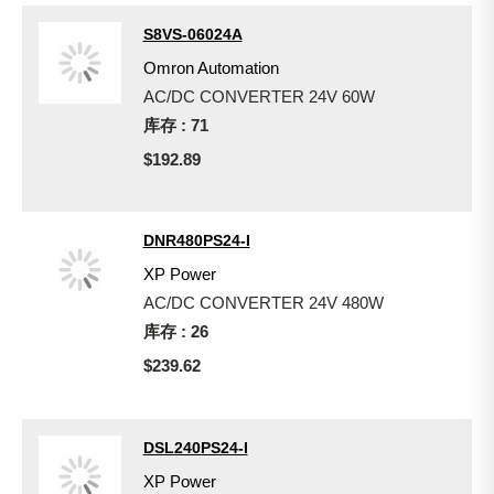
S8VS-06024A
Omron Automation
AC/DC CONVERTER 24V 60W
库存 : 71
$192.89
DNR480PS24-I
XP Power
AC/DC CONVERTER 24V 480W
库存 : 26
$239.62
DSL240PS24-I
XP Power