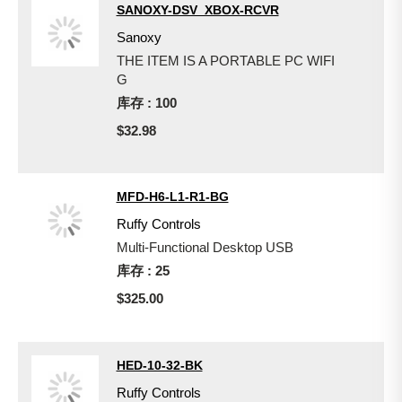
SANOXY-DSV_XBOX-RCVR
Sanoxy
THE ITEM IS A PORTABLE PC WIFI
G
库存 : 100
$32.98
MFD-H6-L1-R1-BG
Ruffy Controls
Multi-Functional Desktop USB
库存 : 25
$325.00
HED-10-32-BK
Ruffy Controls