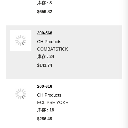
库存 : 8
$659.82
200-568
CH Products
COMBATSTICK
库存 : 24
$141.74
200-616
CH Products
ECLIPSE YOKE
库存 : 18
$286.48